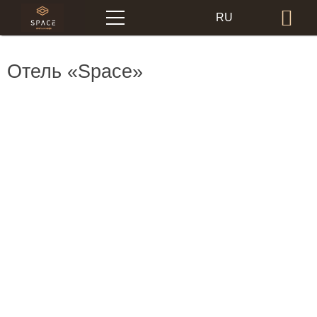
Меню
RU
Бр
EN
Отель «Space»