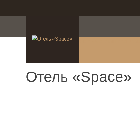
система онлайн-брониро
Отель «Space»