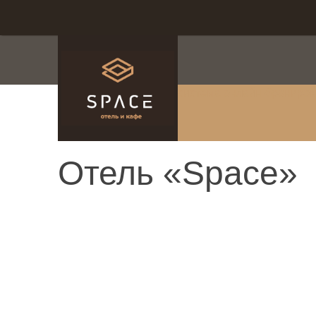
система онлайн-брониро
Отель «Space»