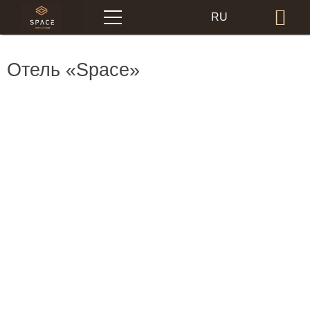
Меню
RU
Бр
EN
Отель «Space»