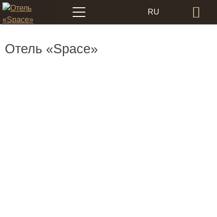
Меню
RU
Бр
EN
Отель «Space»