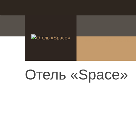
система онлайн-брониро
Отель «Space»