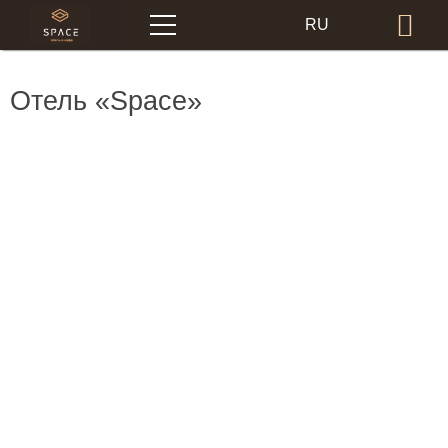
Меню
RU
Бр
EN
Отель «Space»