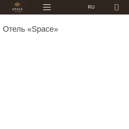
Меню
RU
Бр
EN
Отель «Space»