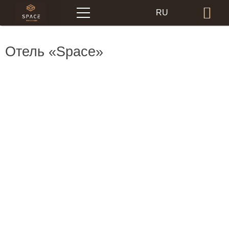
Меню
RU
Бр
EN
Отель «Space»