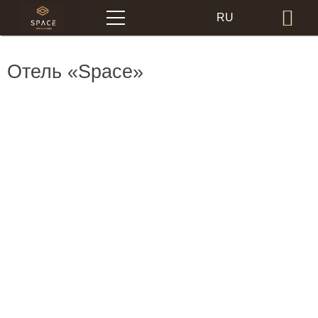
Меню
RU
Бр
EN
Отель «Space»