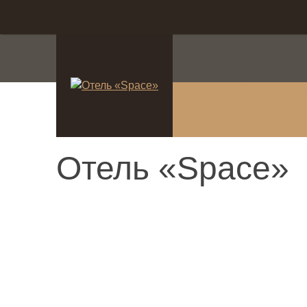
система онлайн-брониро
Отель «Space»