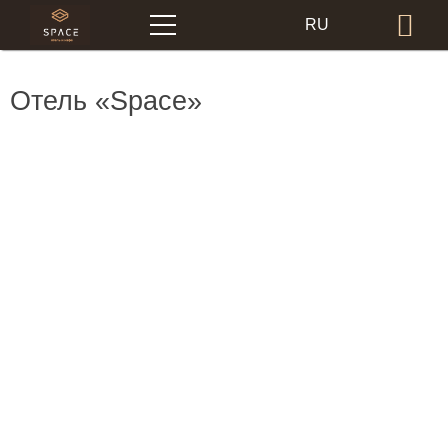
Меню
RU
Бр
EN
Отель «Space»