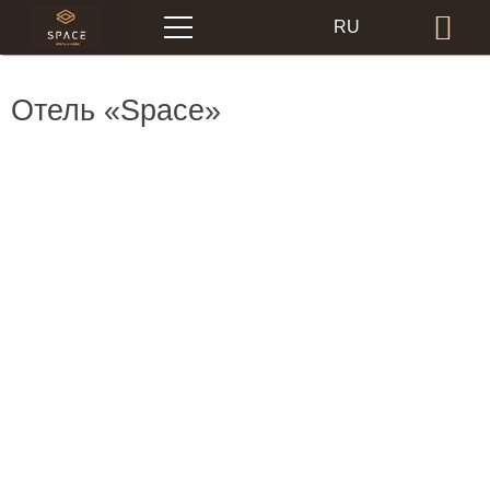
Меню
RU
Бр
EN
Отель «Space»