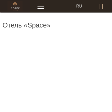
Меню
RU
Бр
EN
Отель «Space»