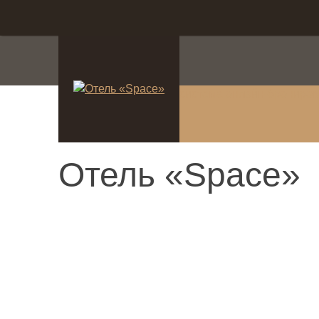
система онлайн-брониро
Отель «Space»