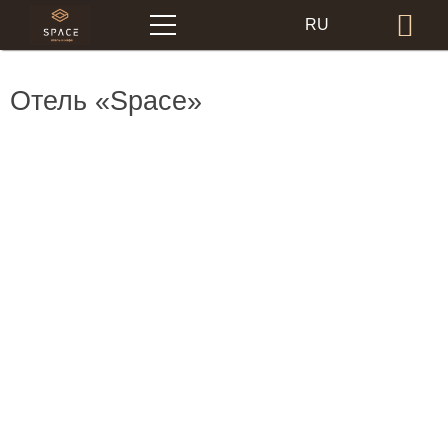
Меню
RU
Бр
EN
Отель «Space»