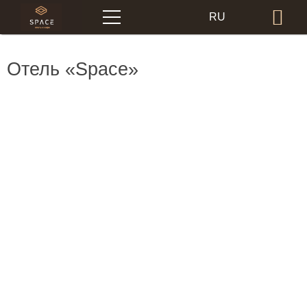
Меню
RU
Бр
EN
Отель «Space»