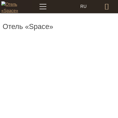
Меню
RU
Бр
EN
Отель «Space»