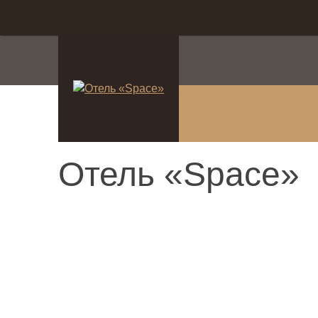
система онлайн-брониро
Отель «Space»